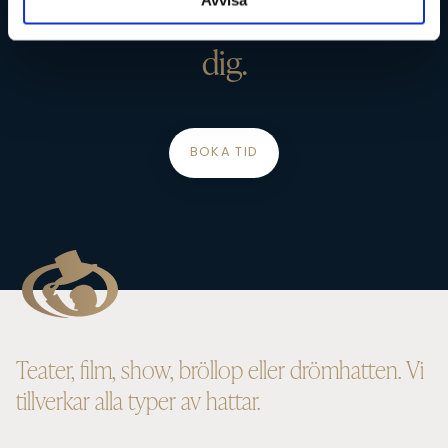
kommer vara fulländad för just
dig.
BOKA TID
Teater, film, show, bröllop eller drömhatten. Vi
tillverkar alla typer av hattar.