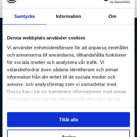
Samtycke
Information
Om
Denna webbplats använder cookies
Vi använder enhetsidentifierare för att anpassa innehållet
och annonserna till användarna, tillhandahålla funktioner
för sociala medier och analysera vår trafik. Vi
vidarebefordrar även sådana identifierare och annan
information från din enhet till de sociala medier och
annons- och analysföretag som vi samarbetar med.
För att skapa den finaste hatt du
Dessa kan i sin tur kombinera informationen med annan
information som du har tillhandahållit eller som de har
någonsin kommer att äga, tar vi
samlat in när du har använt deras tjänster.
oss tid. Tid att lära känna dig, för
Tillåt alla
att kunna vägleda dig. Din hatt
Avvisa