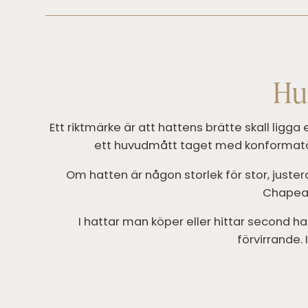
Hur
Ett riktmärke är att hattens brätte skall ligg
ett huvudmått taget med konformatör.
Om hatten är någon storlek för stor, justera
Chapeau
I hattar man köper eller hittar second han
förvirrande. 