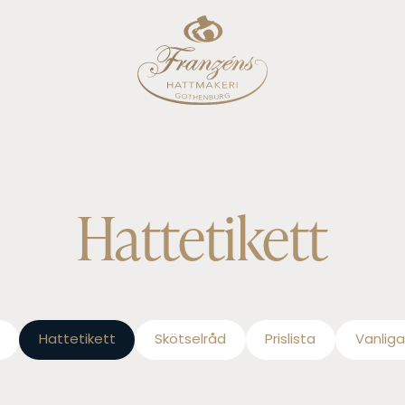
Hattetikett
Hattetikett
Skötselråd
Prislista
Vanliga