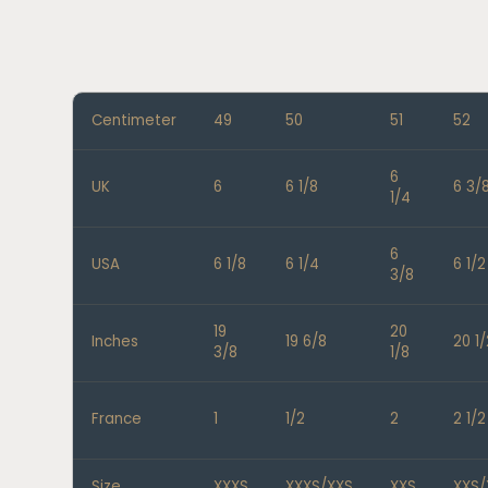
Centimeter
49
50
51
52
6
UK
6
6 1/8
6 3/
1/4
6
USA
6 1/8
6 1/4
6 1/2
3/8
19
20
Inches
19 6/8
20 1/
3/8
1/8
France
1
1/2
2
2 1/2
Size
XXXS
XXXS/XXS
XXS
XXS/