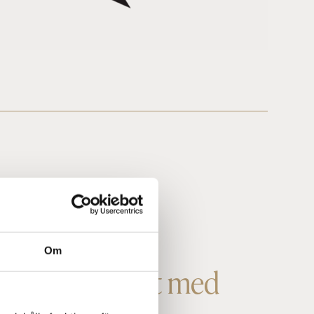
Om
ar man korrekt med