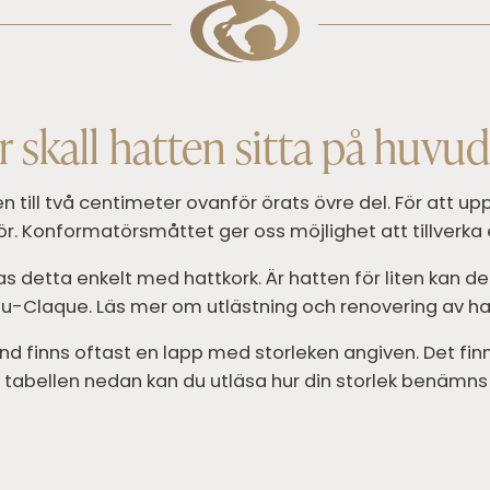
 skall hatten sitta på huvu
a en till två centimeter ovanför örats övre del. För att
 Konformatörsmåttet ger oss möjlighet att tillverka e
s detta enkelt med hattkork. Är hatten för liten kan de 
-Claque. Läs mer om utlästning och renovering av h
d finns oftast en lapp med storleken angiven. Det finns 
I tabellen nedan kan du utläsa hur din storlek benämns i