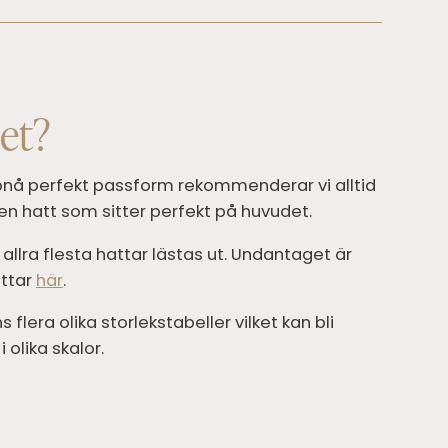
det?
 uppnå perfekt passform rekommenderar vi alltid
n hatt som sitter perfekt på huvudet.
allra flesta hattar lästas ut. Undantaget är
attar
här
.
flera olika storlekstabeller vilket kan bli
 olika skalor.