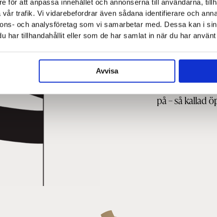
hatt?
e för att anpassa innehållet och annonserna till användarna, tillh
vår trafik. Vi vidarebefordrar även sådana identifierare och anna
nnons- och analysföretag som vi samarbetar med. Dessa kan i sin
När herren häls
har tillhandahållit eller som de har samlat in när du har använt 
av hatten med v
Hatten sätts på 
Avvisa
Vid hälsning enb
med den hand so
på – så kallad ö