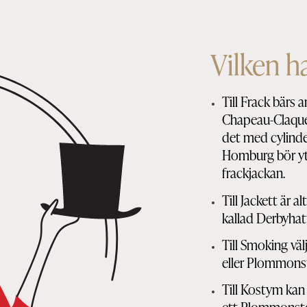
Vilken ha
Till Frack bärs 
Chapeau-Claque e
det med cylinde
Homburg bör ytt
frackjackan.
Till Jackett är 
kallad Derbyhat
Till Smoking v
eller Plommons
Till Kostym kan 