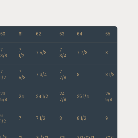
60
61
62
63
64
65
7
7
7
7 5/8
7 7/8
8
3/8
1/2
3/4
7
7
7
7 3/4
8
8 1/8
1/2
5/8
7/8
23
24
25
24
24 1/2
25 1/4
5/8
7/8
5/8
6
7
7 1/2
8
8 1/2
9
1/2
L/XL
XL
XL/XXL
XXL
XXL/XXXL
XXXL