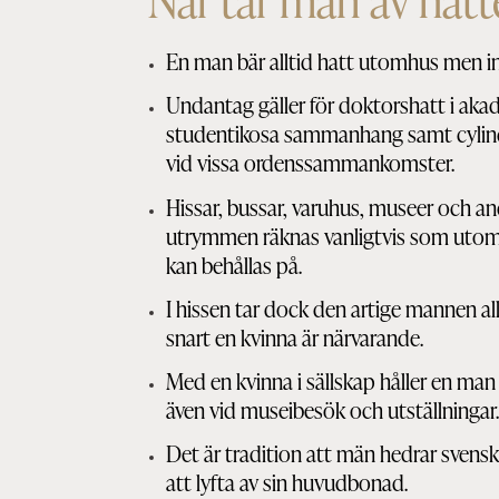
När tar man av hatt
En man bär alltid hatt utomhus men i
Undantag gäller för doktorshatt i akad
studentikosa sammanhang samt cylinde
vid vissa ordenssammankomster.
Hissar, bussar, varuhus, museer och an
utrymmen räknas vanligtvis som utom
kan behållas på.
I hissen tar dock den artige mannen all
snart en kvinna är närvarande.
Med en kvinna i sällskap håller en man
även vid museibesök och utställningar
Det är tradition att män hedrar sven
att lyfta av sin huvudbonad.