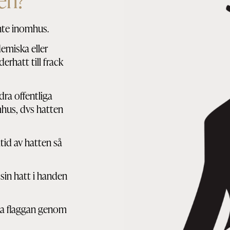
en?
nte inomhus.
emiska eller
rhatt till frack
dra offentliga
hus, dvs hatten
tid av hatten så
 sin hatt i handen
.
ska flaggan genom