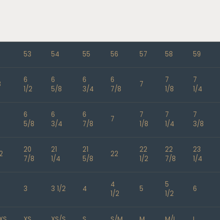
53
54
55
56
57
58
59
6
6
6
6
7
7
8
7
1/2
5/8
3/4
7/8
1/8
1/4
6
6
6
7
7
7
7
5/8
3/4
7/8
1/8
1/4
3/8
20
21
21
22
22
23
2
22
7/8
1/4
5/8
1/2
7/8
1/4
4
5
3
3 1/2
4
5
6
1/2
1/2
XS
XS
XS/S
S
S/M
M
M/L
L