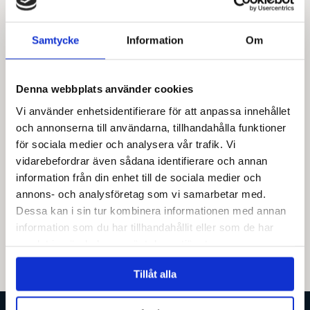
Samtycke
Information
Om
Denna webbplats använder cookies
Vi använder enhetsidentifierare för att anpassa innehållet
och annonserna till användarna, tillhandahålla funktioner
för sociala medier och analysera vår trafik. Vi
22 augusti, 2018
vidarebefordrar även sådana identifierare och annan
Artikel i Teknik Historia om
information från din enhet till de sociala medier och
hattmakaryket!
annons- och analysföretag som vi samarbetar med.
Dessa kan i sin tur kombinera informationen med annan
information som du har tillhandahållit eller som de har
samlat in när du har använt deras tjänster.
Tillåt alla