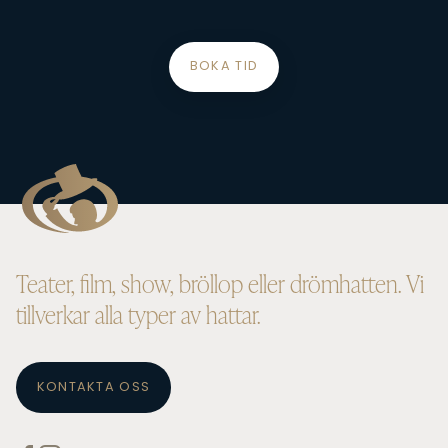
BOKA TID
Teater, film, show, bröllop eller drömhatten. Vi
tillverkar alla typer av hattar.
KONTAKTA OSS