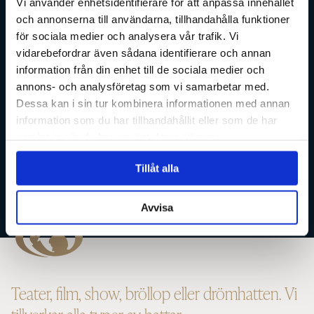
Vi använder enhetsidentifierare för att anpassa innehållet
att kunna vägleda dig. Din hatt
och annonserna till användarna, tillhandahålla funktioner
för sociala medier och analysera vår trafik. Vi
kommer vara fulländad för just
vidarebefordrar även sådana identifierare och annan
dig.
information från din enhet till de sociala medier och
annons- och analysföretag som vi samarbetar med.
Dessa kan i sin tur kombinera informationen med annan
information som du har tillhandahållit eller som de har
samlat in när du har använt deras tjänster.
BOKA TID
Tillåt alla
Avvisa
Teater, film, show, bröllop eller drömhatten. Vi