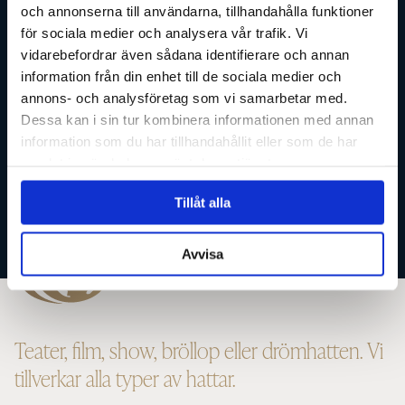
och annonserna till användarna, tillhandahålla funktioner
kommer vara fulländad för just
för sociala medier och analysera vår trafik. Vi
vidarebefordrar även sådana identifierare och annan
dig.
information från din enhet till de sociala medier och
annons- och analysföretag som vi samarbetar med.
Dessa kan i sin tur kombinera informationen med annan
information som du har tillhandahållit eller som de har
BOKA TID
samlat in när du har använt deras tjänster.
Tillåt alla
Avvisa
Teater, film, show, bröllop eller drömhatten. Vi
tillverkar alla typer av hattar.