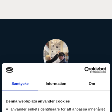
För att skapa den finaste hatt du
Samtycke
Information
Om
någonsin kommer att äga, tar vi
oss tid. Tid att lära känna dig, för
Denna webbplats använder cookies
att kunna vägleda dig. Din hatt
Vi använder enhetsidentifierare för att anpassa innehållet