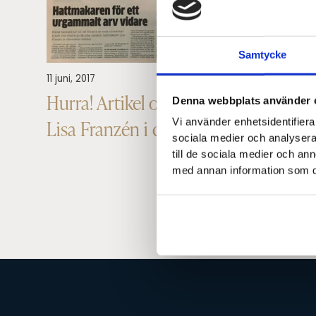
Samtycke
11 juni, 2017
Hurra! Artikel om hattmakarmästare
Denna webbplats använder 
Vi använder enhetsidentifierar
Lisa Franzén i dagens GP!
sociala medier och analysera 
till de sociala medier och a
med annan information som du 