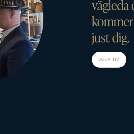
vägleda 
kommer v
just dig.
BOKA TID