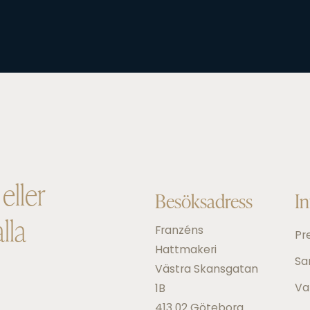
eller
Besöksadress
I
lla
Franzéns
Pr
Hattmakeri
Sa
Västra Skansgatan
Va
1B
413 02 Göteborg