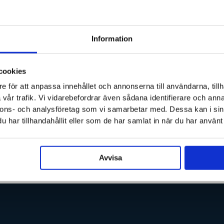
14 september, 2016
Ny färg på mästarsymbolen!
Information
cookies
e för att anpassa innehållet och annonserna till användarna, tillh
vår trafik. Vi vidarebefordrar även sådana identifierare och anna
nnons- och analysföretag som vi samarbetar med. Dessa kan i sin
har tillhandahållit eller som de har samlat in när du har använt 
Avvisa