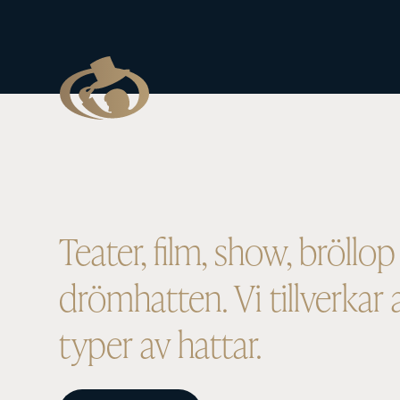
Teater, film, show, bröllop 
drömhatten. Vi tillverkar a
typer av hattar.