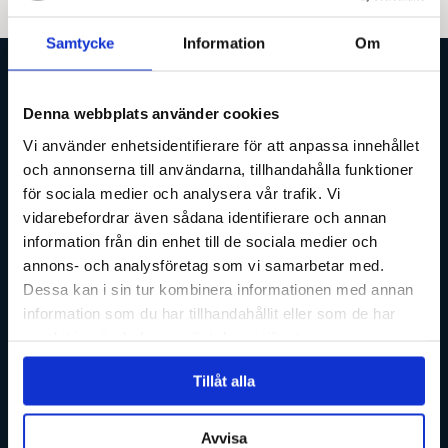
Samtycke
Information
Om
Denna webbplats använder cookies
Vi använder enhetsidentifierare för att anpassa innehållet
och annonserna till användarna, tillhandahålla funktioner
för sociala medier och analysera vår trafik. Vi
vidarebefordrar även sådana identifierare och annan
information från din enhet till de sociala medier och
annons- och analysföretag som vi samarbetar med.
För att skapa den finaste hatt du
Dessa kan i sin tur kombinera informationen med annan
någonsin kommer att äga, tar vi
information som du har tillhandahållit eller som de har
samlat in när du har använt deras tjänster.
oss tid. Tid att lära känna dig, för
Tillåt alla
att kunna vägleda dig. Din hatt
Avvisa