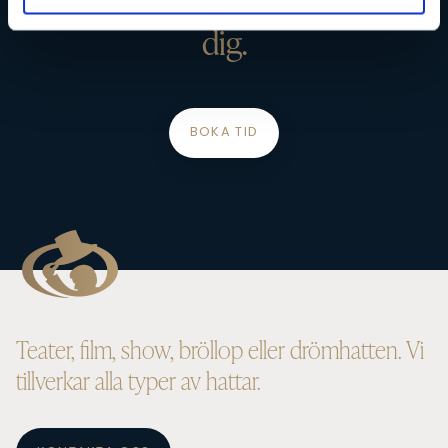
kommer vara fulländad för just
dig.
BOKA TID
Teater, film, show, bröllop eller drömhatten. Vi
tillverkar alla typer av hattar.