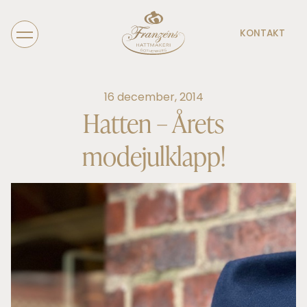
KONTAKT
16 december, 2014
Hatten – Årets
modejulklapp!