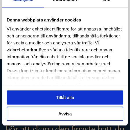
Denna webbplats använder cookies
GÅ TILLBAKA
Vi använder enhetsidentifierare för att anpassa innehållet
och annonserna till användarna, tillhandahålla funktioner
för sociala medier och analysera vår trafik. Vi
vidarebefordrar även sådana identifierare och annan
information från din enhet till de sociala medier och
annons- och analysföretag som vi samarbetar med.
Dessa kan i sin tur kombinera informationen med annan
information som du har tillhandahållit eller som de har
samlat in när du har använt deras tjänster.
Tillåt alla
Avvisa
För att skapa den finaste hatt du