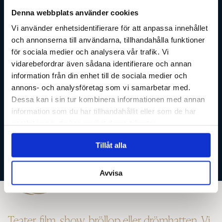
oss tid. Tid att lära känna dig, för
Denna webbplats använder cookies
att kunna vägleda dig. Din hatt
Vi använder enhetsidentifierare för att anpassa innehållet
och annonserna till användarna, tillhandahålla funktioner
kommer vara fulländad för just
för sociala medier och analysera vår trafik. Vi
dig.
vidarebefordrar även sådana identifierare och annan
information från din enhet till de sociala medier och
annons- och analysföretag som vi samarbetar med.
Dessa kan i sin tur kombinera informationen med annan
information som du har tillhandahållit eller som de har
BOKA TID
samlat in när du har använt deras tjänster.
Tillåt alla
Avvisa
Teater, film, show, bröllop eller drömhatten. Vi