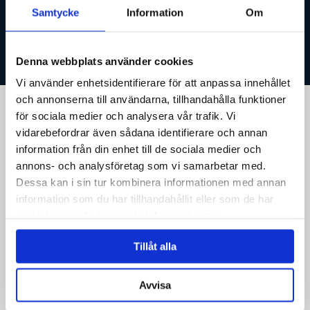
Samtycke
Information
Om
Denna webbplats använder cookies
Vi använder enhetsidentifierare för att anpassa innehållet
och annonserna till användarna, tillhandahålla funktioner
för sociala medier och analysera vår trafik. Vi
vidarebefordrar även sådana identifierare och annan
Teater, film, show, bröllop eller drömhatten. Vi
information från din enhet till de sociala medier och
tillverkar alla typer av hattar.
annons- och analysföretag som vi samarbetar med.
Dessa kan i sin tur kombinera informationen med annan
information som du har tillhandahållit eller som de har
KONTAKTA OSS
samlat in när du har använt deras tjänster.
Tillåt alla
Avvisa