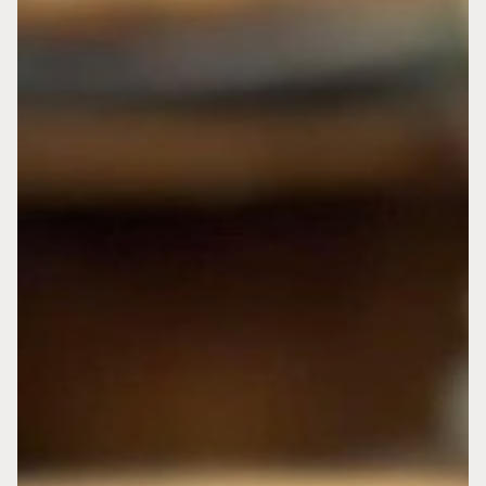
Konformatörsmått
Måttbandsmått
Material