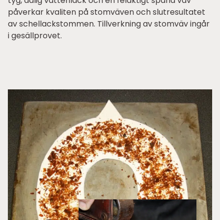
tyg, dålig vattenlack och en felaktigt spänd väv
påverkar kvaliten på stomväven och slutresultatet
av schellackstommen. Tillverkning av stomväv ingår
i gesällprovet.