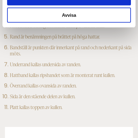
Midja är den smalaste punkten på sidans svängda linje.
Roulékant är den uppböjda kanten som går runt hela randen.
Avvisa
Rosett med omtag monteras alltid på vänster sida.
Rand är benämningen på brättet på höga hattar.
Bandställ är punkten där innerkant på rand och nederkant på sida
möts.
Underrand kallas undersida av randen.
Hattband kallas ripsbandet som är monterat runt kullen.
Överrand kallas ovansida av randen.
Sida är den stående delen av kullen.
Platt kallas toppen av kullen.