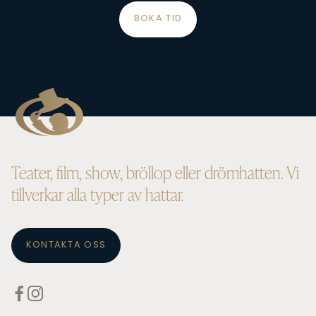
BOKA TID
Teater, film, show, bröllop eller drömhatten. Vi
tillverkar alla typer av hattar.
KONTAKTA OSS