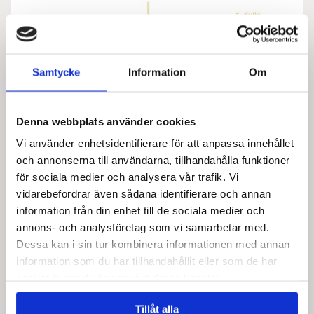
Samtycke
Information
Om
Denna webbplats använder cookies
Vi använder enhetsidentifierare för att anpassa innehållet
och annonserna till användarna, tillhandahålla funktioner
för sociala medier och analysera vår trafik. Vi
vidarebefordrar även sådana identifierare och annan
information från din enhet till de sociala medier och
annons- och analysföretag som vi samarbetar med.
Delarna på en hög hatt
Dessa kan i sin tur kombinera informationen med annan
information som du har tillhandahållit eller som de har
samlat in när du har använt deras tjänster.
Kulle kallas den del av en hög hatt som går från bandstället upp till
toppen på platten.
Tillåt alla