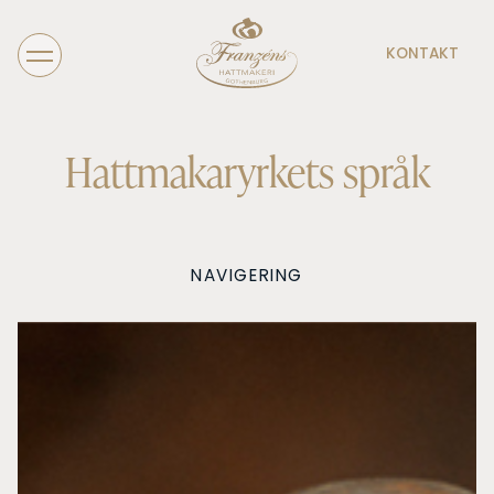
KONTAKT
Hattmakaryrkets språk
NAVIGERING
Hattmakaryrket
Vad gör en Hattmakare
Hattmakaryrkets språk