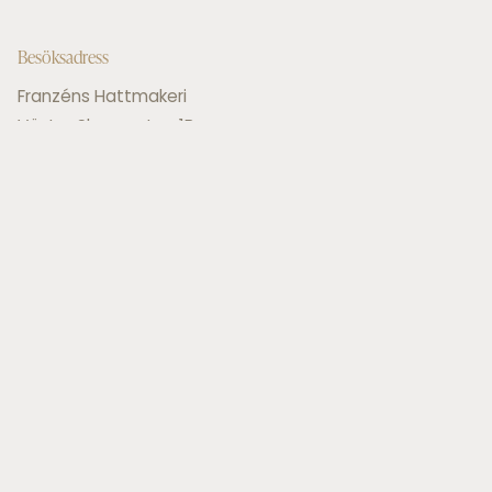
Besöksadress
Franzéns Hattmakeri
Västra Skansgatan 1B
413 02 Göteborg
Information
Press & Händelser
Samarbeten
Vanliga Frågor
Beställningsvillkor
Tillverkning
Schellackstomme